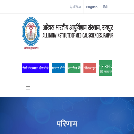
ई-ऑफिस
English
हिंदी
पुनरावर्तन
रोगी देखभाल डैशबोर्ड
छात्र पोर्टल
स्क्रीन रीडर एक्सेस
ऑनलाइन ओपीडी पंजीकरण
10 साल की उत्कृष्टता
परिणाम