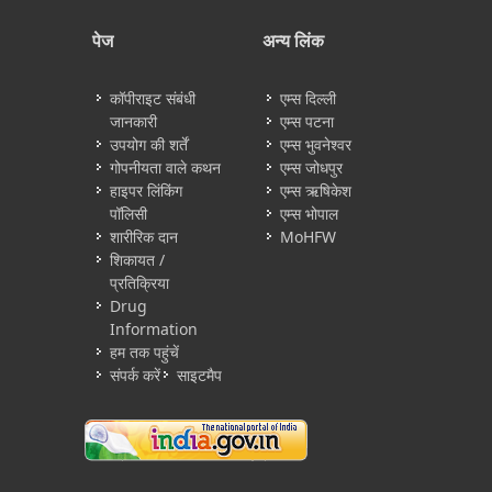
पेज
अन्य लिंक
कॉपीराइट संबंधी
एम्स दिल्ली
जानकारी
एम्स पटना
उपयोग की शर्तें
एम्स भुवनेश्वर
गोपनीयता वाले कथन
एम्स जोधपुर
हाइपर लिंकिंग
एम्स ऋषिकेश
पॉलिसी
एम्स भोपाल
शारीरिक दान
MoHFW
शिकायत /
प्रतिक्रिया
Drug
Information
हम तक पहुंचें
संपर्क करें
साइटमैप