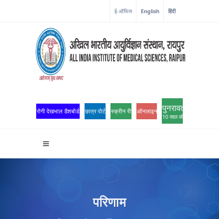
कोरोना कॉर्नर
ई-ऑफिस
English
हिंदी
पुनरावर्तन
रोगी देखभाल डैशबोर्ड
छात्र पोर्टल
स्क्रीन रीडर एक्सेस
ऑनलाइन ओपीडी पंजीकरण
10 साल की उत्कृष्टता
परिणाम