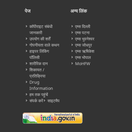
पेज
अन्य लिंक
कॉपीराइट संबंधी
एम्स दिल्ली
जानकारी
एम्स पटना
उपयोग की शर्तें
एम्स भुवनेश्वर
गोपनीयता वाले कथन
एम्स जोधपुर
हाइपर लिंकिंग
एम्स ऋषिकेश
पॉलिसी
एम्स भोपाल
शारीरिक दान
MoHFW
शिकायत /
प्रतिक्रिया
Drug
Information
हम तक पहुंचें
संपर्क करें
साइटमैप