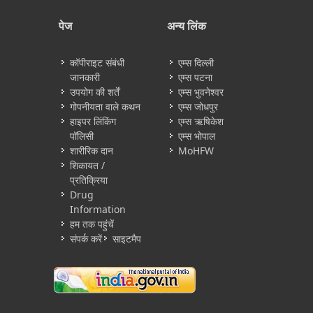
पेज
अन्य लिंक
कॉपीराइट संबंधी
एम्स दिल्ली
जानकारी
एम्स पटना
उपयोग की शर्तें
एम्स भुवनेश्वर
गोपनीयता वाले कथन
एम्स जोधपुर
हाइपर लिंकिंग
एम्स ऋषिकेश
पॉलिसी
एम्स भोपाल
शारीरिक दान
MoHFW
शिकायत /
प्रतिक्रिया
Drug
Information
हम तक पहुंचें
संपर्क करें
साइटमैप