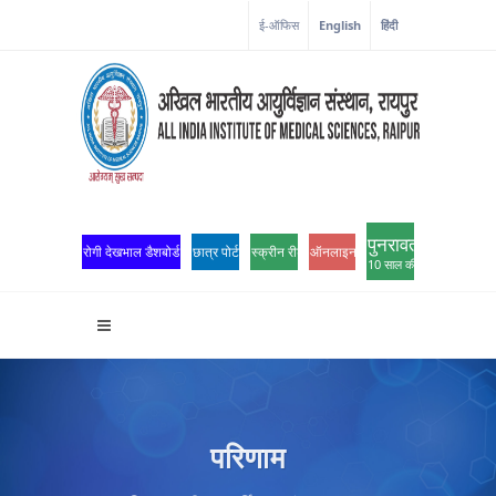
ई-ऑफिस
English
हिंदी
पुनरावर्तन
रोगी देखभाल डैशबोर्ड
छात्र पोर्टल
स्क्रीन रीडर एक्सेस
ऑनलाइन ओपीडी पंजीकरण
10 साल की उत्कृष्टता
परिणाम