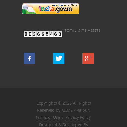
TOTAL SITE VISITS
Copyrights © 2026 All Rights
Reserved by AIIMS - Raipur.
Terms of Use
/
Privacy Policy
Designed & Developed By