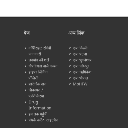
पेज
अन्य लिंक
कॉपीराइट संबंधी
एम्स दिल्ली
जानकारी
एम्स पटना
उपयोग की शर्तें
एम्स भुवनेश्वर
गोपनीयता वाले कथन
एम्स जोधपुर
हाइपर लिंकिंग
एम्स ऋषिकेश
पॉलिसी
एम्स भोपाल
शारीरिक दान
MoHFW
शिकायत /
प्रतिक्रिया
Drug
Information
हम तक पहुंचें
संपर्क करें
साइटमैप