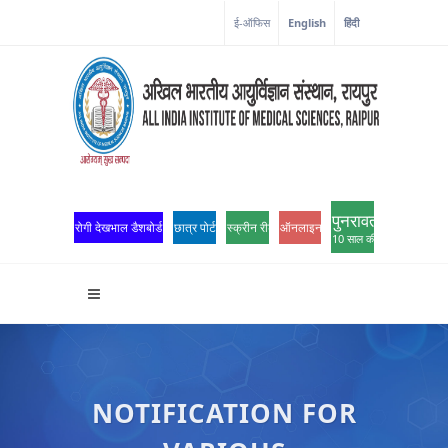
ई-ऑफिस
English
हिंदी
पुनरावर्तन
रोगी देखभाल डैशबोर्ड
छात्र पोर्टल
स्क्रीन रीडर एक्सेस
ऑनलाइन ओपीडी पंजीकरण
10 साल की उत्कृष्टता
NOTIFICATION FOR