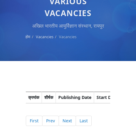
VARIOUS
VACANCIES
अखिल भारतीय आयुर्विज्ञान संस्थान, रायपुर
होम
Vacancies
Vacancies
क्रमांक
शीर्षक
Publishing Date
Start Date
Closi
First
Prev
Next
Last