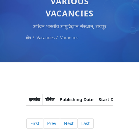
VARIOUS
VACANCIES
अखिल भारतीय आयुर्विज्ञान संस्थान, रायपुर
होम
Vacancies
Vacancies
क्रमांक
शीर्षक
Publishing Date
Start Date
Closi
First
Prev
Next
Last