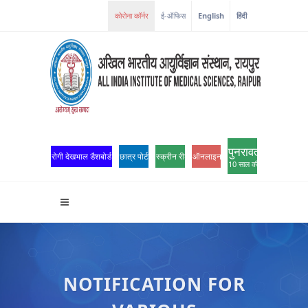
ई-ऑफिस
English
हिंदी
पुनरावर्तन
रोगी देखभाल डैशबोर्ड
छात्र पोर्टल
स्क्रीन रीडर एक्सेस
ऑनलाइन ओपीडी पंजीकरण
10 साल की उत्कृष्टता
NOTIFICATION FOR