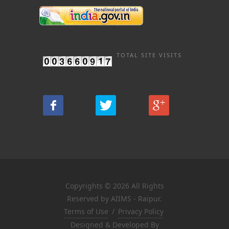
TOTAL SITE VISITS
Copyrights © 2026 All Rights
Reserved by AIIMS - Raipur.
Terms of Use
/
Privacy Policy
Designed & Developed By