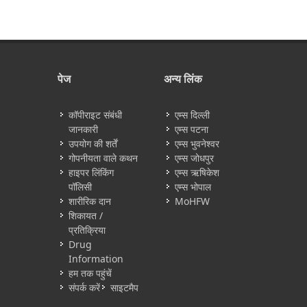
पेज
अन्य लिंक
कॉपीराइट संबंधी
एम्स दिल्ली
जानकारी
एम्स पटना
उपयोग की शर्तें
एम्स भुवनेश्वर
गोपनीयता वाले कथन
एम्स जोधपुर
हाइपर लिंकिंग
एम्स ऋषिकेश
पॉलिसी
एम्स भोपाल
शारीरिक दान
MoHFW
शिकायत /
प्रतिक्रिया
Drug
Information
हम तक पहुंचें
संपर्क करें
साइटमैप