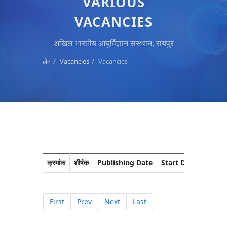
VARIOUS
VACANCIES
अखिल भारतीय आयुर्विज्ञान संस्थान, रायपुर
होम
Vacancies
Vacancies
क्रमांक
शीर्षक
Publishing Date
Start Date
Closi
First
Prev
Next
Last