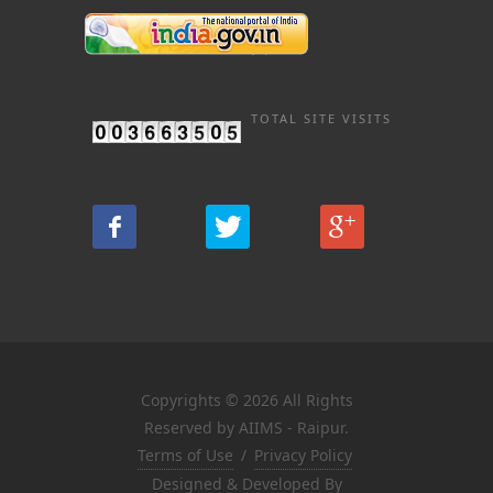
TOTAL SITE VISITS
Copyrights © 2026 All Rights
Reserved by AIIMS - Raipur.
Terms of Use
/
Privacy Policy
Designed & Developed By