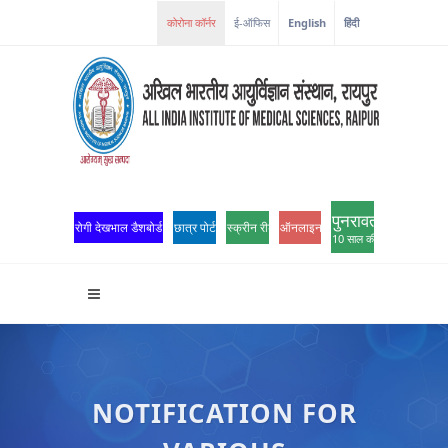
ई-ऑफिस
English
हिंदी
पुनरावर्तन
रोगी देखभाल डैशबोर्ड
छात्र पोर्टल
स्क्रीन रीडर एक्सेस
ऑनलाइन ओपीडी पंजीकरण
10 साल की उत्कृष्टता
NOTIFICATION FOR