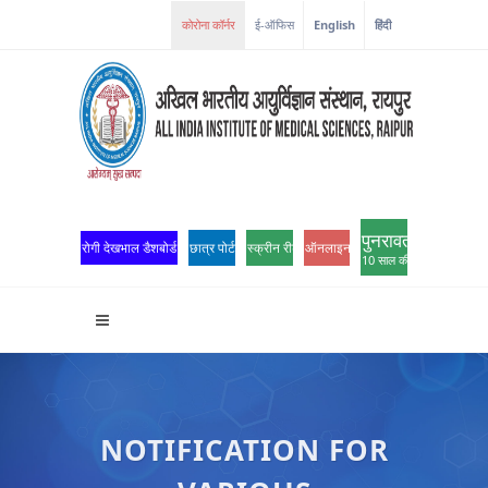
कोरोना कॉर्नर
ई-ऑफिस
English
हिंदी
पुनरावर्तन
रोगी देखभाल डैशबोर्ड
छात्र पोर्टल
स्क्रीन रीडर एक्सेस
ऑनलाइन ओपीडी पंजीकरण
10 साल की उत्कृष्टता
NOTIFICATION FOR