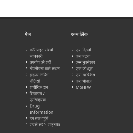
पेज
अन्य लिंक
कॉपीराइट संबंधी
एम्स दिल्ली
जानकारी
एम्स पटना
उपयोग की शर्तें
एम्स भुवनेश्वर
गोपनीयता वाले कथन
एम्स जोधपुर
हाइपर लिंकिंग
एम्स ऋषिकेश
पॉलिसी
एम्स भोपाल
शारीरिक दान
MoHFW
शिकायत /
प्रतिक्रिया
Drug
Information
हम तक पहुंचें
संपर्क करें
साइटमैप