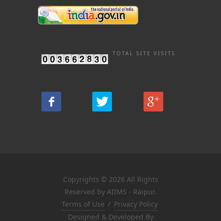
TOTAL SITE VISITS
Copyrights © 2026 All Rights
Reserved by AIIMS - Raipur.
Terms of Use
/
Privacy Policy
Designed & Developed By