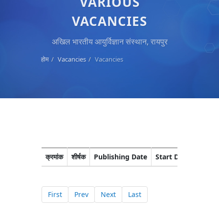
VARIOUS
VACANCIES
अखिल भारतीय आयुर्विज्ञान संस्थान, रायपुर
होम
Vacancies
Vacancies
क्रमांक
शीर्षक
Publishing Date
Start Date
Closi
First
Prev
Next
Last