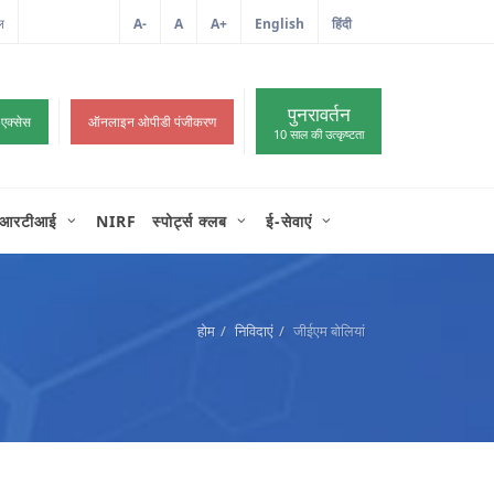
ल
आईटी शिकायत
A-
A
A+
English
हिंदी
>
पुनरावर्तन
 एक्सेस
ऑनलाइन ओपीडी पंजीकरण
10 साल की उत्कृष्टता
आरटीआई
NIRF
स्पोर्ट्स क्लब
ई-सेवाएं
होम
निविदाएं
जीईएम बोलियां