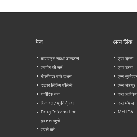
पेज
अन्य लिंक
कॉपीराइट संबंधी जानकारी
एम्स दिल्ली
उपयोग की शर्तें
एम्स पटना
गोपनीयता वाले कथन
एम्स भुवनेश्व
हाइपर लिंकिंग पॉलिसी
एम्स जोधपुर
शारीरिक दान
एम्स ऋषिके
शिकायत / प्रतिक्रिया
एम्स भोपाल
Drug Information
MoHFW
हम तक पहुंचें
संपर्क करें