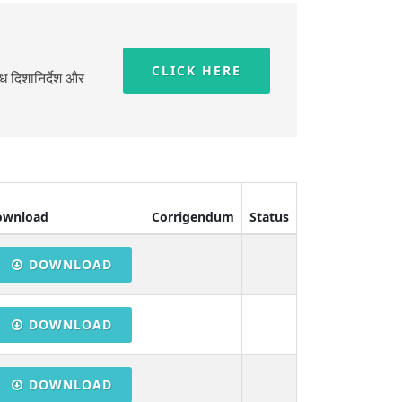
CLICK HERE
ध दिशानिर्देश और
ownload
Corrigendum
Status
DOWNLOAD
DOWNLOAD
DOWNLOAD