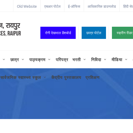
ा कॉर्नर
Old Website
एचआर पोर्टल
ई-ऑफिस
आधिकारिक डाउनलोड
हिंदी से
रोगी देखभाल डैशबोर्ड
छात्र पोर्टल
स्क्रीन रीडर
छात्र
पाठ्यक्रम
परिपत्र
भरती
निविदा
मीडिया
सार्वजनिक स्वास्थ्य स्कूल
केंद्रीय पुस्तकालय
प्रशिक्षण