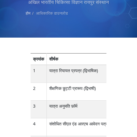
अखिल भारतीय चिकित्सा विज्ञान रायपुर संस्थान
होम
आधिकारिक डाउनलोड
क्रमांक
शीर्षक
Pdf
1
यात्रा रियायत प्रपत्र (द्विभाषिक)
DOWNLOA
2
शैक्षणिक छुट्टी प्रारूप (द्विभाषी)
DOWNLOA
3
यात्रा अनुमति फ़ॉर्म
DOWNLOA
4
संशोधित सीएल एंड आरएच आवेदन पत्र
DOWNLOA