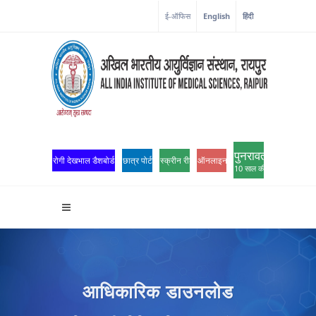
ई-ऑफिस
English
हिंदी
पुनरावर्तन
रोगी देखभाल डैशबोर्ड
छात्र पोर्टल
स्क्रीन रीडर एक्सेस
ऑनलाइन ओपीडी पंजीकरण
10 साल की उत्कृष्टता
आधिकारिक डाउनलोड