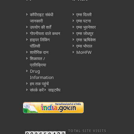
कॉपीराइट संबंधी
एम्स दिल्ली
जानकारी
एम्स पटना
उपयोग की शर्तें
एम्स भुवनेश्वर
गोपनीयता वाले कथन
एम्स जोधपुर
हाइपर लिंकिंग
एम्स ऋषिकेश
पॉलिसी
एम्स भोपाल
शारीरिक दान
MoHFW
शिकायत /
प्रतिक्रिया
Drug
Information
हम तक पहुंचें
संपर्क करें
साइटमैप
TOTAL SITE VISITS