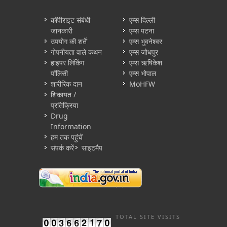
कॉपीराइट संबंधी
एम्स दिल्ली
जानकारी
एम्स पटना
उपयोग की शर्तें
एम्स भुवनेश्वर
गोपनीयता वाले कथन
एम्स जोधपुर
हाइपर लिंकिंग
एम्स ऋषिकेश
पॉलिसी
एम्स भोपाल
शारीरिक दान
MoHFW
शिकायत /
प्रतिक्रिया
Drug
Information
हम तक पहुंचें
संपर्क करें
साइटमैप
TOTAL SITE VISITS