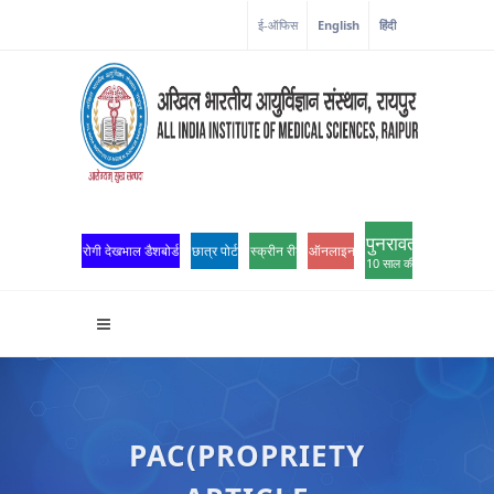
कोरोना कॉर्नर
ई-ऑफिस
English
हिंदी
पुनरावर्तन
रोगी देखभाल डैशबोर्ड
छात्र पोर्टल
स्क्रीन रीडर एक्सेस
ऑनलाइन ओपीडी पंजीकरण
10 साल की उत्कृष्टता
PAC(PROPRIETY