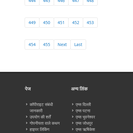
444
445
446
447
448
449
450
451
452
453
454
455
Next
Last
पेज
अन्य लिंक
कॉपीराइट संबंधी
एम्स दिल्ली
जानकारी
एम्स पटना
उपयोग की शर्तें
एम्स भुवनेश्वर
गोपनीयता वाले कथन
एम्स जोधपुर
हाइपर लिंकिंग
एम्स ऋषिकेश