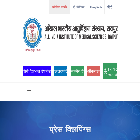
कोरोना कॉर्नर
ई-ऑफिस
English
हिंदी
पुनरावर्तन
रोगी देखभाल डैशबोर्ड
छात्र पोर्टल
स्क्रीन रीडर एक्सेस
ऑनलाइन ओपीडी पंजीकरण
10 साल की उत्कृष्टता
प्रेस क्लिपिंग्स