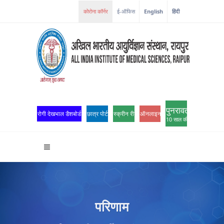
कोरोना कॉर्नर
ई-ऑफिस
English
हिंदी
पुनरावर्तन
रोगी देखभाल डैशबोर्ड
छात्र पोर्टल
स्क्रीन रीडर एक्सेस
ऑनलाइन ओपीडी पंजीकरण
10 साल की उत्कृष्टता
परिणाम