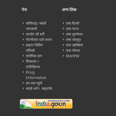
पेज
अन्य लिंक
कॉपीराइट संबंधी
एम्स दिल्ली
जानकारी
एम्स पटना
उपयोग की शर्तें
एम्स भुवनेश्वर
गोपनीयता वाले कथन
एम्स जोधपुर
हाइपर लिंकिंग
एम्स ऋषिकेश
पॉलिसी
एम्स भोपाल
शारीरिक दान
MoHFW
शिकायत /
प्रतिक्रिया
Drug
Information
हम तक पहुंचें
संपर्क करें
साइटमैप