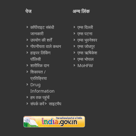
पेज
अन्य लिंक
कॉपीराइट संबंधी
एम्स दिल्ली
जानकारी
एम्स पटना
उपयोग की शर्तें
एम्स भुवनेश्वर
गोपनीयता वाले कथन
एम्स जोधपुर
हाइपर लिंकिंग
एम्स ऋषिकेश
पॉलिसी
एम्स भोपाल
शारीरिक दान
MoHFW
शिकायत /
प्रतिक्रिया
Drug
Information
हम तक पहुंचें
संपर्क करें
साइटमैप