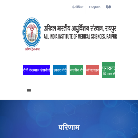
ई-ऑफिस
English
हिंदी
पुनरावर्तन
रोगी देखभाल डैशबोर्ड
छात्र पोर्टल
स्क्रीन रीडर एक्सेस
ऑनलाइन ओपीडी पंजीकरण
10 साल की उत्कृष्टता
परिणाम