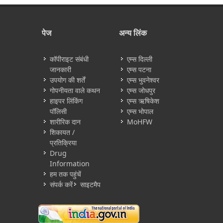
पेज
अन्य लिंक
कॉपीराइट संबंधी
एम्स दिल्ली
जानकारी
एम्स पटना
उपयोग की शर्तें
एम्स भुवनेश्वर
गोपनीयता वाले कथन
एम्स जोधपुर
हाइपर लिंकिंग
एम्स ऋषिकेश
पॉलिसी
एम्स भोपाल
शारीरिक दान
MoHFW
शिकायत /
प्रतिक्रिया
Drug
Information
हम तक पहुंचें
संपर्क करें
साइटमैप