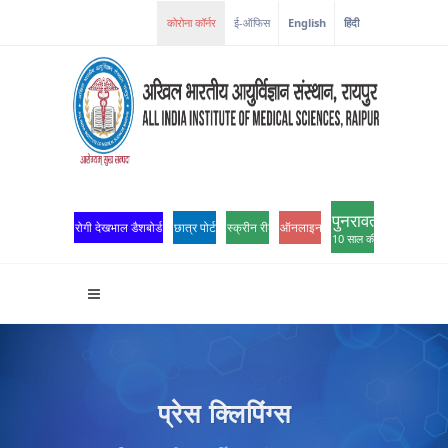
ई-ऑफिस
English
हिंदी
पुनरावर्तन
रोगी देखभाल डैशबोर्ड
छात्र पोर्टल
स्क्रीन रीडर एक्सेस
ऑनलाइन ओपीडी पंजीकरण
10 साल की उत्कृष्टता
प्रेस क्लिपिंग्स