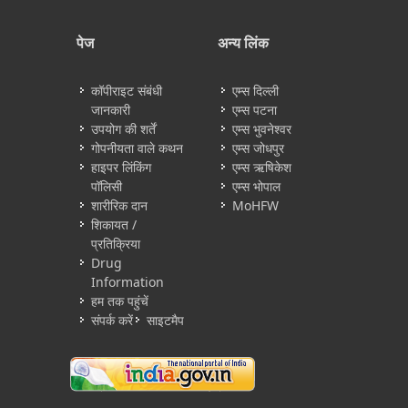
पेज
अन्य लिंक
कॉपीराइट संबंधी
एम्स दिल्ली
जानकारी
एम्स पटना
उपयोग की शर्तें
एम्स भुवनेश्वर
गोपनीयता वाले कथन
एम्स जोधपुर
हाइपर लिंकिंग
एम्स ऋषिकेश
पॉलिसी
एम्स भोपाल
शारीरिक दान
MoHFW
शिकायत /
प्रतिक्रिया
Drug
Information
हम तक पहुंचें
संपर्क करें
साइटमैप