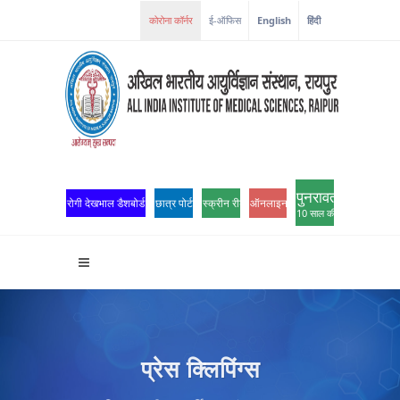
कोरोना कॉर्नर
ई-ऑफिस
English
हिंदी
पुनरावर्तन
रोगी देखभाल डैशबोर्ड
छात्र पोर्टल
स्क्रीन रीडर एक्सेस
ऑनलाइन ओपीडी पंजीकरण
10 साल की उत्कृष्टता
प्रेस क्लिपिंग्स