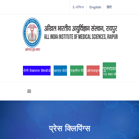
कोरोना कॉर्नर
ई-ऑफिस
English
हिंदी
पुनरावर्तन
रोगी देखभाल डैशबोर्ड
छात्र पोर्टल
स्क्रीन रीडर एक्सेस
ऑनलाइन ओपीडी पंजीकरण
10 साल की उत्कृष्टता
प्रेस क्लिपिंग्स