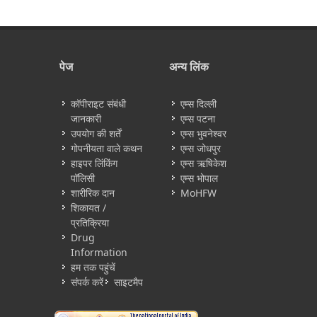
पेज
अन्य लिंक
कॉपीराइट संबंधी
एम्स दिल्ली
जानकारी
एम्स पटना
उपयोग की शर्तें
एम्स भुवनेश्वर
गोपनीयता वाले कथन
एम्स जोधपुर
हाइपर लिंकिंग
एम्स ऋषिकेश
पॉलिसी
एम्स भोपाल
शारीरिक दान
MoHFW
शिकायत /
प्रतिक्रिया
Drug
Information
हम तक पहुंचें
संपर्क करें
साइटमैप