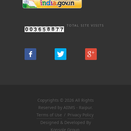
TOTAL SITE VISITS
Copyrights © 2026 All Rights
Reserved by AIIMS - Raipur.
Terms of Use
/
Privacy Policy
Designed & Developed By
Konsole Group