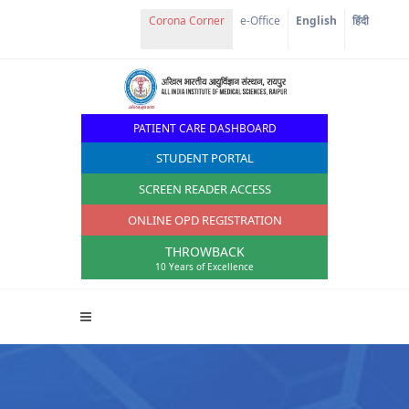
Corona Corner
e-Office
English
हिंदी
PATIENT CARE DASHBOARD
STUDENT PORTAL
SCREEN READER ACCESS
ONLINE OPD REGISTRATION
THROWBACK
10 Years of Excellence