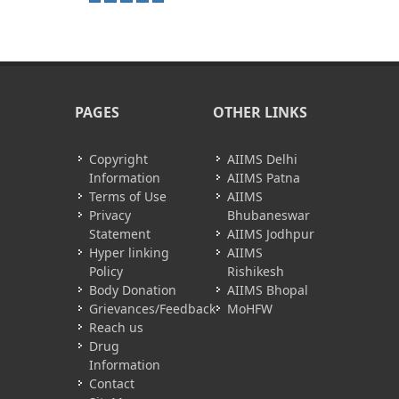
PAGES
OTHER LINKS
Copyright
AIIMS Delhi
Information
AIIMS Patna
Terms of Use
AIIMS
Privacy
Bhubaneswar
Statement
AIIMS Jodhpur
Hyper linking
AIIMS
Policy
Rishikesh
Body Donation
AIIMS Bhopal
Grievances/Feedback
MoHFW
Reach us
Drug
Information
Contact