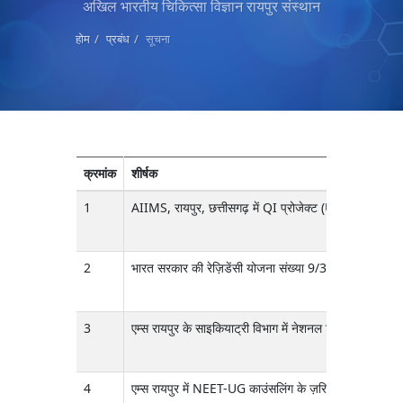
अखिल भारतीय चिकित्सा विज्ञान रायपुर संस्थान
होम
प्रबंध
सूचना
क्रमांक
शीर्षक
1
AIIMS, रायपुर, छत्तीसगढ़ में QI प्रोजेक्ट (UNICEF QI) के
2
भारत सरकार की रेज़िडेंसी योजना संख्या 9/327/2026/Recr
3
एम्स रायपुर के साइकियाट्री विभाग में नेशनल टेली मेंटल ह
4
एम्स रायपुर में NEET-UG काउंसलिंग के ज़रिए एडमिशन लेने वाल