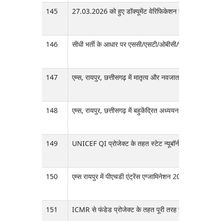
145
27.03.2026 को हुए डॉक्यूमेंट वेरिफिकेशन के बाद फाइनल रि
146
सीधी भर्ती के आधार पर एससी/एसटी/ओबीसी/पीडब्ल्यूबीडी की ब
147
एम्स, रायपुर, छत्तीसगढ़ में मातृत्व और नवजात स्वास्थ्य देखभ
148
एम्स, रायपुर, छत्तीसगढ़ में बहुकेंद्रित अध्ययन के लिए 12 मही
149
UNICEF QI प्रोजेक्ट के तहत स्टेट न्यूबॉर्न केयर क्वालिटी म
150
एम्स रायपुर में पीएचडी एंट्रेंस एग्जामिनेशन 2026 सेशन (स्टे
151
ICMR से फंडेड प्रोजेक्ट के तहत पूरी तरह से टेम्पररी और कॉन