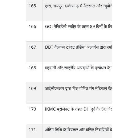
165
एम्स, रायपुर, छत्तीसगढ़ में मैटरनल और न्यूबोर्न हेल्थ केयर को 
166
GOI रेजिडेंसी स्कीम के तहत 89 दिनों के लिए जूनियर रेजिडे
167
DBT वेलकम ट्रस्ट इंडिया अलायंस द्वारा स्पॉन्सर किए गए एक्
168
महामारी और राष्ट्रीय आपदाओं के प्रबंधन के लिए प्रयोगशालाओं 
169
आईसीएमआर द्वारा वित्त पोषित यंग मेडिकल फैकल्टी प्रोग्राम
170
iKMC प्रोजेक्ट के तहत DH दुर्ग के लिए रिसर्च नर्स की 01
171
अंतिम तिथि के विस्तार और वरिष्ठ निवासियों के पदों के अतिरिक