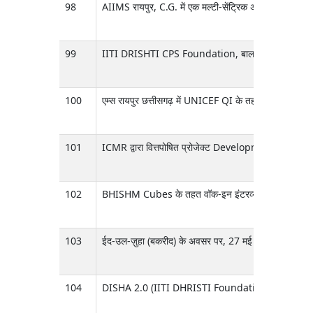
98
AIIMS रायपुर, C.G. में एक मल्टी-सेंट्रिक अध्ययन के लिए 12
99
IITI DRISHTI CPS Foundation, बाल रोग विभाग द्वारा 
100
एम्स रायपुर छत्तीसगढ़ में UNICEF QI के तहत मातृ एवं नवजात 
101
ICMR द्वारा वित्तपोषित प्रोजेक्ट Development and de
102
BHISHM Cubes के तहत वॉक-इन इंटरव्यू के लिए विज्ञापन: AI
103
ईद-उल-ज़ुहा (बकरीद) के अवसर पर, 27 मई 2026 के बजा
104
DISHA 2.0 (IITI DHRISTI Foundation) की अनुसंधान परियोजन