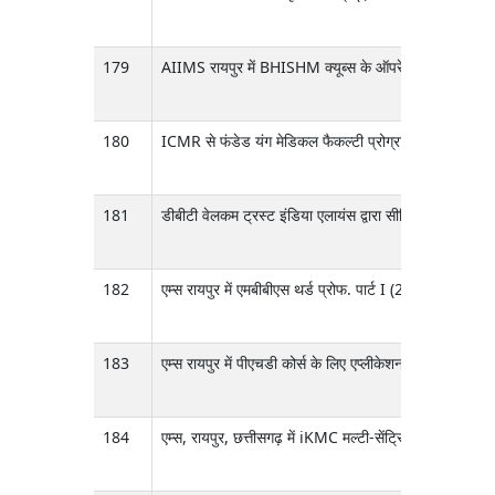
179
AIIMS रायपुर में BHISHM क्यूब्स के ऑपरेशनलाइज़ेशन और 
180
ICMR से फंडेड यंग मेडिकल फैकल्टी प्रोग्राम 2024-25 के लिए
181
डीबीटी वेलकम ट्रस्ट इंडिया एलायंस द्वारा सीनियर फेलोशिप (स
182
एम्स रायपुर में एमबीबीएस थर्ड प्रोफ. पार्ट I (2021 बैच) फ
183
एम्स रायपुर में पीएचडी कोर्स के लिए एप्लीकेशन फीस के पेमेंट के 
184
एम्स, रायपुर, छत्तीसगढ़ में iKMC मल्टी-सेंट्रिक स्टडी 