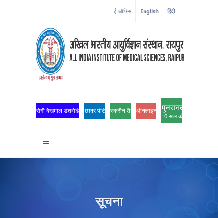
कोरोना कॉर्नर
ई-ऑफिस
English
हिंदी
पुनरावर्तन
रोगी देखभाल डैशबोर्ड
छात्र पोर्टल
स्क्रीन रीडर एक्सेस
ऑनलाइन ओपीडी पंजीकरण
10 साल की उत्कृष्टता
सूचना