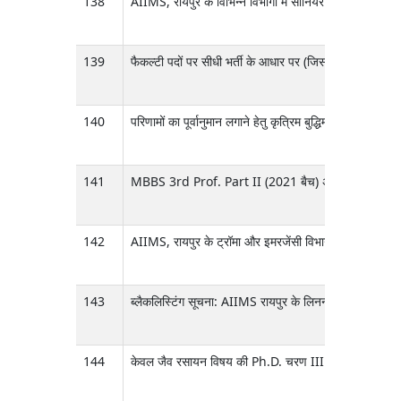
138
AIIMS, रायपुर के विभिन्न विभागों में सीनियर रेजिडेंट 
139
फैकल्टी पदों पर सीधी भर्ती के आधार पर (जिसमें SC/ST/OBC/P
140
परिणामों का पूर्वानुमान लगाने हेतु कृत्रिम बुद्धिमत्ता-आधारित
141
MBBS 3rd Prof. Part II (2021 बैच) अंतिम परीक्षा, मार
142
AIIMS, रायपुर के ट्रॉमा और इमरजेंसी विभाग में संचालित होने
143
ब्लैकलिस्टिंग सूचना: AIIMS रायपुर के लिनन आइटम वापस न क
144
केवल जैव रसायन विषय की Ph.D. चरण III परीक्षा की तिथि में पर