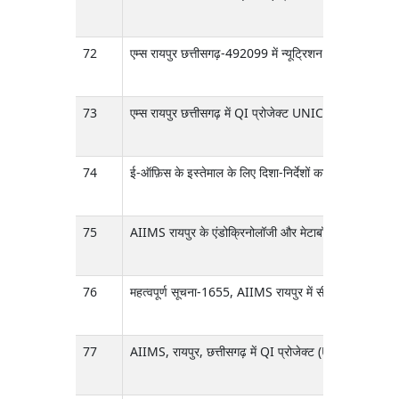
72
एम्स रायपुर छत्तीसगढ़-492099 में न्यूट्रिशन इंटरवेंशन के
73
एम्स रायपुर छत्तीसगढ़ में QI प्रोजेक्ट UNICEF QI के तहत स
74
ई-ऑफ़िस के इस्तेमाल के लिए दिशा-निर्देशों का अनिवार्य पालन
75
AIIMS रायपुर के एंडोक्रिनोलॉजी और मेटाबॉलिज्म विभाग में, ब
76
महत्वपूर्ण सूचना-1655, AIIMS रायपुर में सीनियर रेजिडें
77
AIIMS, रायपुर, छत्तीसगढ़ में QI प्रोजेक्ट (UNICEF QI) क