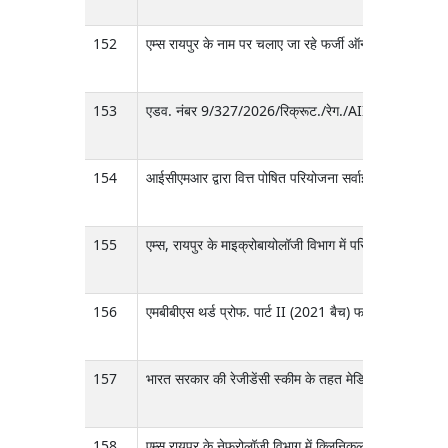
152
एम्स रायपुर के नाम पर चलाए जा रहे फर्जी ऑनलाइन प्रशिक्षण/इंट
153
एडव. नंबर 9/327/2026/रिक्रूट./रेग./AIIMSRPR /760, तारीख
154
आईसीएमआर द्वारा वित्त पोषित परियोजना सर्वाइकल कैंसर में 
155
एम्स, रायपुर के माइक्रोबायोलॉजी विभाग में परिणामों की भवि
156
एमबीबीएस थर्ड प्रोफ. पार्ट II (2021 बैच) फाइनल एग्जाम मा
157
भारत सरकार की रेजीडेंसी स्कीम के तहत मेडिकल ग्रेजुएट्स
158
एम्स रायपुर के नेफ्रोलॉजी विभाग में क्लिनिकल रिसर्च को