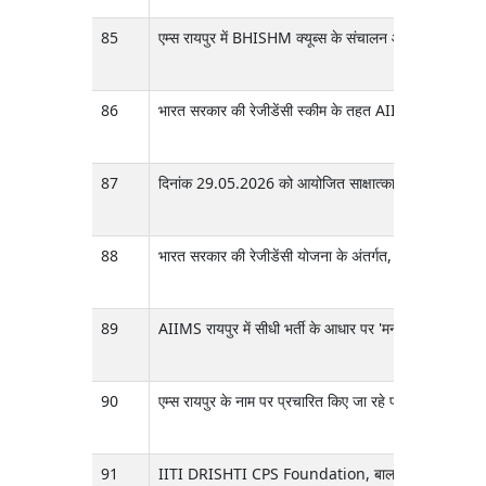
85
एम्स रायपुर में BHISHM क्यूब्स के संचालन और रखरखाव के
86
भारत सरकार की रेजीडेंसी स्कीम के तहत AIIMS रायपुर के
87
दिनांक 29.05.2026 को आयोजित साक्षात्कार का परिणाम—AIIMS, रा
88
भारत सरकार की रेजीडेंसी योजना के अंतर्गत, मेडिकल स्नातक
89
AIIMS रायपुर में सीधी भर्ती के आधार पर 'मनोचिकित्सक साम
90
एम्स रायपुर के नाम पर प्रचारित किए जा रहे फर्जी ऑनलाइन प्रश
91
IITI DRISHTI CPS Foundation, बाल रोग विभाग द्वारा