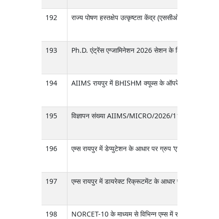
192
राज्य पोषण हस्तक्षेप उत्कृष्टता केंद्र (एससीओई4एन), एम्स
193
Ph.D. एंट्रेंस एग्जामिनेशन 2026 सेशन के लिए लैंडलाइन नंबर 
194
AIIMS रायपुर में BHISHM क्यूब्स के ऑपरेशनलाइज़ेशन और म
195
विज्ञापन संख्या AIIMS/MICRO/2026/110 दिनांक-13-02-2026 म
196
एम्स रायपुर में डेप्युटेशन के आधार पर ग्रुप ‘ए’ और ग्रुप ‘ब
197
एम्स रायपुर में डायरेक्ट रिक्रूटमेंट के आधार पर क्लिनिकल
198
NORCET-10 के माध्यम से विभिन्न एम्स में सीधी भर्ती के आधार 