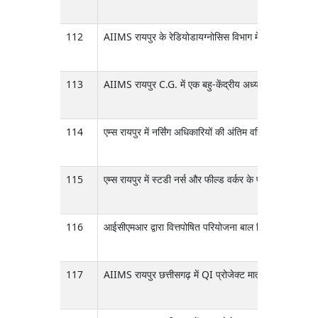
112
AIIMS रायपुर के रेडियोडायग्नोसिस विभाग में स्थानीय रूप से उ
113
AIIMS रायपुर C.G. में एक बहु-केंद्रीय अध्ययन के लिए 12 
114
एम्स रायपुर में नर्सिंग अधिकारियों की अंतिम वरिष्ठता सूची
115
एम्स रायपुर में स्टडी नर्स और फील्ड वर्कर के पदों के लिए विज
116
आईसीएमआर द्वारा वित्तपोषित परियोजना बाल चिकित्सा परिवहन 
117
AIIMS रायपुर छत्तीसगढ़ में QI प्रोजेक्ट मातृ एवं नवजात शिश