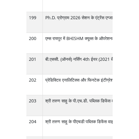
199
Ph.D. प्रोग्राम 2026 सेशन के एंट्रेंस एग्जाम का नोटिफिके
200
एम्स रायपुर में BHISHM क्यूब्स के ऑपरेशनलाइज़ेशन और मेंटे
201
बी.एससी. (ऑनर्स) नर्सिंग 4th ईयर (2021 बैच) फाइनल एग्
202
प्रेडिक्टिव एनालिटिक्स और फिनटेक इंटीग्रेशन के तहत प्रोजेक्
203
श्री तरुण साहू के पी.एच.डी. पब्लिक डिफेंस वाइवा वॉइस का 
204
श्री तरुण साहू के पीएचडी पब्लिक डिफेंस वाइवा-वॉयस का रि