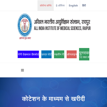
ई-ऑफिस
English
हिंदी
पुनरावर्तन
रोगी देखभाल डैशबोर्ड
छात्र पोर्टल
स्क्रीन रीडर एक्सेस
ऑनलाइन ओपीडी पंजीकरण
10 साल की उत्कृष्टता
कोटेशन के माध्यम से खरीदी