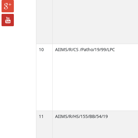
10
AIIMS/R/CS /Patho/19/99/LPC
11
AIIMS/R/HS/155/BB/54/19