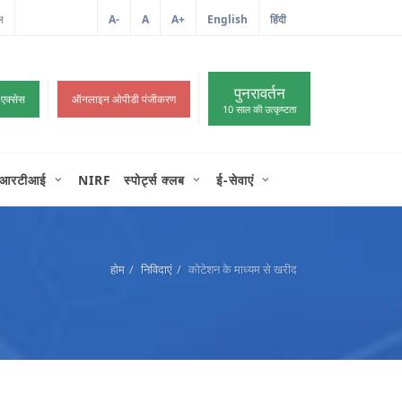
ल
A-
A
A+
English
हिंदी
>
पुनरावर्तन
 एक्सेस
ऑनलाइन ओपीडी पंजीकरण
10 साल की उत्कृष्टता
आरटीआई
NIRF
स्पोर्ट्स क्लब
ई-सेवाएं
होम
निविदाएं
कोटेशन के माध्यम से खरीद