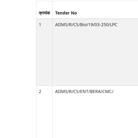
क्रमांक
Tender No
1
AIIMS/R/CS/Bio/19/03-250/LPC
2
AIIMS/R/CS/ENT/BERA/CMC/