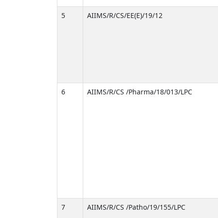
5
AIIMS/R/CS/EE(E)/19/12
6
AIIMS/R/CS /Pharma/18/013/LPC
7
AIIMS/R/CS /Patho/19/155/LPC