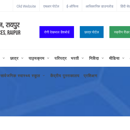
Old Website
एचआर पोर्टल
ई-ऑफिस
आधिकारिक डाउनलोड
हिंदी से
रोगी देखभाल डैशबोर्ड
छात्र पोर्टल
स्क्रीन रीडर
छात्र
पाठ्यक्रम
परिपत्र
भरती
निविदा
मीडिया
सार्वजनिक स्वास्थ्य स्कूल
केंद्रीय पुस्तकालय
प्रशिक्षण