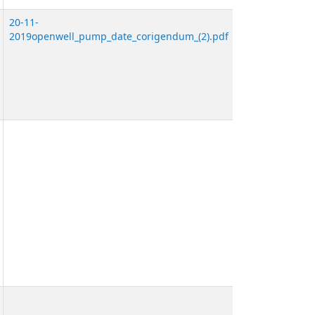
20-11-
2019openwell_pump_date_corigendum_(2).pdf