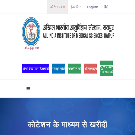
कोरोना कॉर्नर
ई-ऑफिस
English
हिंदी
पुनरावर्तन
रोगी देखभाल डैशबोर्ड
छात्र पोर्टल
स्क्रीन रीडर एक्सेस
ऑनलाइन ओपीडी पंजीकरण
10 साल की उत्कृष्टता
कोटेशन के माध्यम से खरीदी