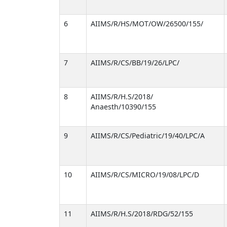
6
AIIMS/R/HS/MOT/OW/26500/155/
7
AIIMS/R/CS/BB/19/26/LPC/
8
AIIMS/R/H.S/2018/
Anaesth/10390/155
9
AIIMS/R/CS/Pediatric/19/40/LPC/A
10
AIIMS/R/CS/MICRO/19/08/LPC/D
11
AIIMS/R/H.S/2018/RDG/52/155