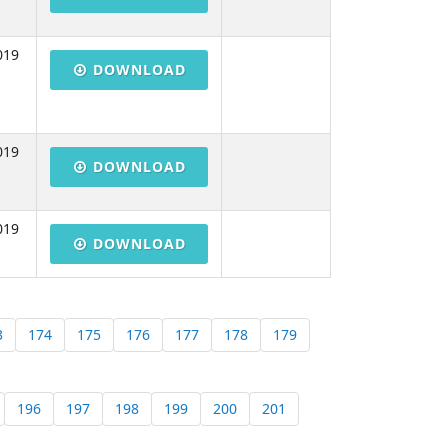
019
DOWNLOAD
019
DOWNLOAD
019
DOWNLOAD
3
174
175
176
177
178
179
196
197
198
199
200
201