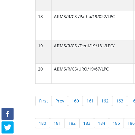
18
AIIMS/R/CS /Patho/19/052/LPC
19
AIIMS/R/CS /Dent/19/131/LPC/
20
AIIMS/R/CS/URO/19/67/LPC
First
Prev
160
161
162
163
1
180
181
182
183
184
185
186