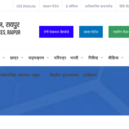
ा कॉर्नर
Old Website
एचआर पोर्टल
ई-ऑफिस
आधिकारिक डाउनलोड
हिंदी से
रोगी देखभाल डैशबोर्ड
छात्र पोर्टल
स्क्रीन रीडर
छात्र
पाठ्यक्रम
परिपत्र
भरती
निविदा
मीडिया
सार्वजनिक स्वास्थ्य स्कूल
केंद्रीय पुस्तकालय
प्रशिक्षण