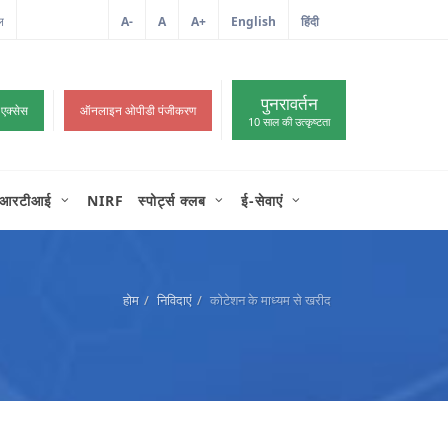
ल
आईटी शिकायत
A-
A
A+
English
हिंदी
>
पुनरावर्तन
 एक्सेस
ऑनलाइन ओपीडी पंजीकरण
10 साल की उत्कृष्टता
आरटीआई
NIRF
स्पोर्ट्स क्लब
ई-सेवाएं
होम
निविदाएं
कोटेशन के माध्यम से खरीद