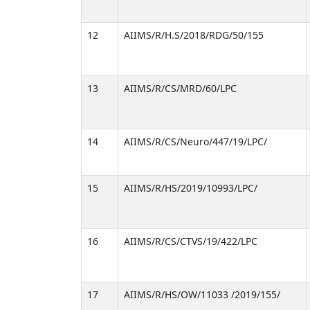
12
AIIMS/R/H.S/2018/RDG/50/155
13
AIIMS/R/CS/MRD/60/LPC
14
AIIMS/R/CS/Neuro/447/19/LPC/
15
AIIMS/R/HS/2019/10993/LPC/
16
AIIMS/R/CS/CTVS/19/422/LPC
17
AIIMS/R/HS/OW/11033 /2019/155/