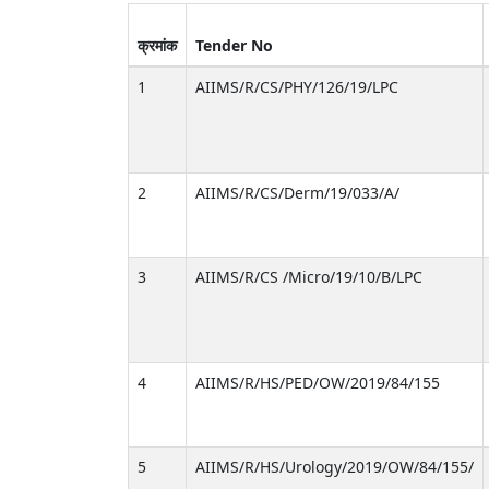
क्रमांक
Tender No
1
AIIMS/R/CS/PHY/126/19/LPC
2
AIIMS/R/CS/Derm/19/033/A/
3
AIIMS/R/CS /Micro/19/10/B/LPC
4
AIIMS/R/HS/PED/OW/2019/84/155
5
AIIMS/R/HS/Urology/2019/OW/84/155/