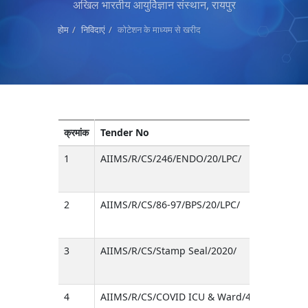
अखिल भारतीय आयुर्विज्ञान संस्थान, रायपुर
होम
निविदाएं
कोटेशन के माध्यम से खरीद
क्रमांक
Tender No
1
AIIMS/R/CS/246/ENDO/20/LPC/
2
AIIMS/R/CS/86-97/BPS/20/LPC/
3
AIIMS/R/CS/Stamp Seal/2020/
4
AIIMS/R/CS/COVID ICU & Ward/43/20/LPC