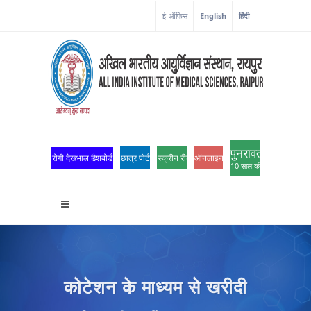
कोरोना कॉर्नर
ई-ऑफिस
English
हिंदी
पुनरावर्तन
रोगी देखभाल डैशबोर्ड
छात्र पोर्टल
स्क्रीन रीडर एक्सेस
ऑनलाइन ओपीडी पंजीकरण
10 साल की उत्कृष्टता
कोटेशन के माध्यम से खरीदी